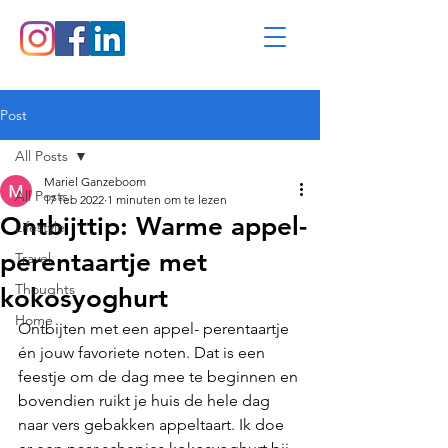
Post
All Posts
Mariel Ganzeboom
All Posts
17 feb 2022
1 minuten om te lezen
Ontbijttip: Warme appel-
Lifestyle
perentaartje met
Travel
Thoughts
kokosyoghurt
Home
Ontbijten met een appel- perentaartje 
én jouw favoriete noten. Dat is een 
feestje om de dag mee te beginnen en 
bovendien ruikt je huis de hele dag 
naar vers gebakken appeltaart. Ik doe 