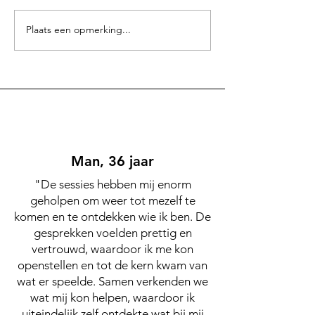
Afrikaanse Bobotie
Plaats een opmerking...
Bananencake m
chocolade én nu
Man, 36 jaar
"De sessies hebben mij enorm
geholpen om weer tot mezelf te
komen en te ontdekken wie ik ben. De
gesprekken voelden prettig en
vertrouwd, waardoor ik me kon
openstellen en tot de kern kwam van
wat er speelde. Samen verkenden we
wat mij kon helpen, waardoor ik
uiteindelijk zelf ontdekte wat bij mij