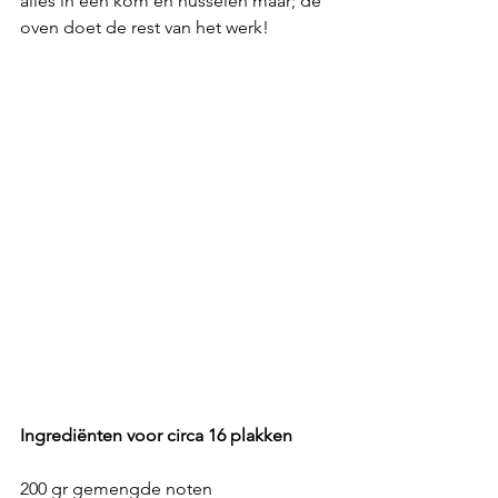
alles in een kom en husselen maar; de 
oven doet de rest van het werk! 
Ingrediënten voor circa 16 plakken
200 gr gemengde noten