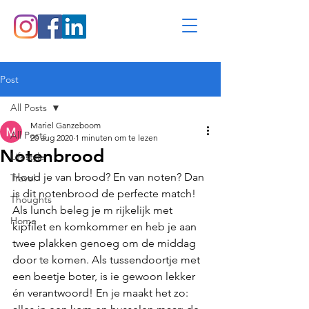
Post
All Posts
Mariel Ganzeboom
All Posts
20 aug 2020
1 minuten om te lezen
Notenbrood
Lifestyle
Houd je van brood? En van noten? Dan 
Travel
is dit notenbrood de perfecte match! 
Thoughts
Als lunch beleg je m rijkelijk met 
Home
kipfilet en komkommer en heb je aan 
twee plakken genoeg om de middag 
door te komen. Als tussendoortje met 
een beetje boter, is ie gewoon lekker 
én verantwoord! En je maakt het zo: 