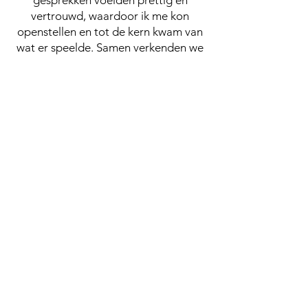
vertrouwd, waardoor ik me kon
openstellen en tot de kern kwam van
wat er speelde. Samen verkenden we
wat mij kon helpen, waardoor ik
uiteindelijk zelf ontdekte wat bij mij
past. Door de sessies heb ik mijn
leven weer meer op de rit gekregen
en kijk ik positiever naar de
toekomst."
Vrouw, 45 jaar
“Door te praten over wat er allemaal
in mijn hoofd speelde, ontstond er
weer rust. Ik ontdekte hoeveel ruimte
ik anderen geef en hoe weinig ik