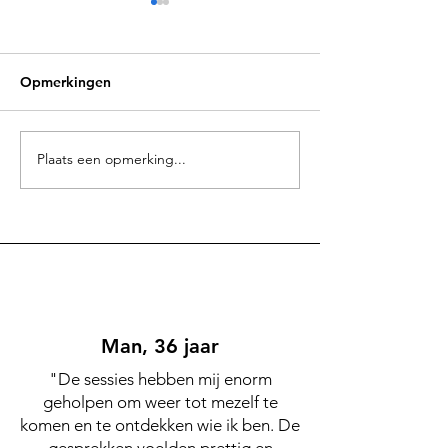
Opmerkingen
Afrikaanse Bobotie
Plaats een opmerking...
Ontbijttip: War
perentaartje me
kokosyoghurt
Man, 36 jaar
"De sessies hebben mij enorm
geholpen om weer tot mezelf te
komen en te ontdekken wie ik ben. De
gesprekken voelden prettig en